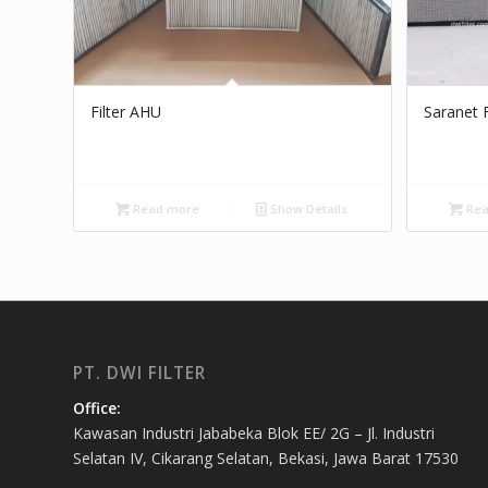
Filter AHU
Saranet F
Read more
Show Details
Rea
PT. DWI FILTER
Office:
Kawasan Industri Jababeka Blok EE/ 2G – Jl. Industri
Selatan IV, Cikarang Selatan, Bekasi, Jawa Barat 17530