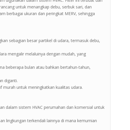
mum digunakan dalam sistem HVAC. Filter ini terbuat dari
n dirancang untuk menangkap debu, serbuk sari, dan
 dalam berbagai ukuran dan peringkat MERV, sehingga
angkan sebagian besar partikel di udara, termasuk debu,
udara mengalir melaluinya dengan mudah, yang
lama beberapa bulan atau bahkan bertahun-tahun,
n diganti.
atif murah untuk meningkatkan kualitas udara.
akan dalam sistem HVAC perumahan dan komersial untuk
h dan lingkungan terkendali lainnya di mana kemurnian