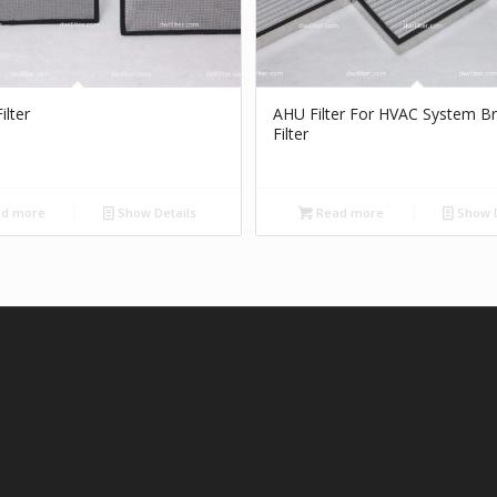
ilter
AHU Filter For HVAC System B
Filter
d more
Show Details
Read more
Show D