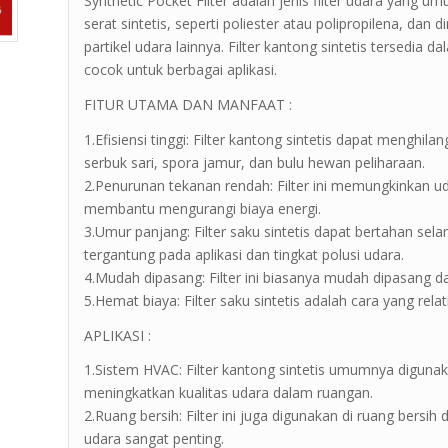
Synthetic Pocket Filter adalah jenis filter udara yang u
serat sintetis, seperti poliester atau polipropilena, da
partikel udara lainnya. Filter kantong sintetis tersedia
cocok untuk berbagai aplikasi.
FITUR UTAMA DAN MANFAAT :
1.Efisiensi tinggi: Filter kantong sintetis dapat menghil
serbuk sari, spora jamur, dan bulu hewan peliharaan.
2.Penurunan tekanan rendah: Filter ini memungkinkan 
membantu mengurangi biaya energi.
3.Umur panjang: Filter saku sintetis dapat bertahan se
tergantung pada aplikasi dan tingkat polusi udara.
4.Mudah dipasang: Filter ini biasanya mudah dipasang da
5.Hemat biaya: Filter saku sintetis adalah cara yang rel
APLIKASI :
1.Sistem HVAC: Filter kantong sintetis umumnya digun
meningkatkan kualitas udara dalam ruangan.
2.Ruang bersih: Filter ini juga digunakan di ruang bersi
udara sangat penting.