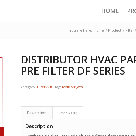
HOME
PR
You are here:
Home
/
Product
/
Filter
DISTRIBUTOR HVAC PA
PRE FILTER DF SERIES
Category:
Filter AHU
Tag:
Dwifilter Jaya
Description
Reviews (0)
Description