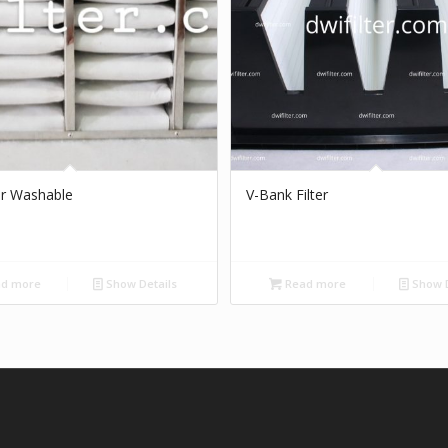
er Washable
V-Bank Filter
d more
Show Details
Read more
Show D