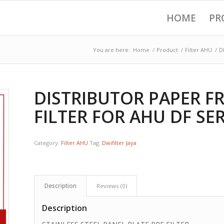
HOME
PR
You are here:
Home
/
Product
/
Filter AHU
/
D
DISTRIBUTOR PAPER F
FILTER FOR AHU DF SER
Category:
Filter AHU
Tag:
Dwifilter Jaya
Description
Reviews (0)
Description