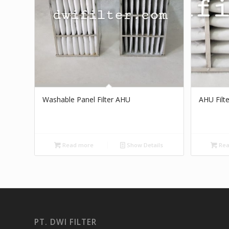
Washable Panel Filter AHU
AHU Filt
Read more
Show Details
Rea
PT. DWI FILTER