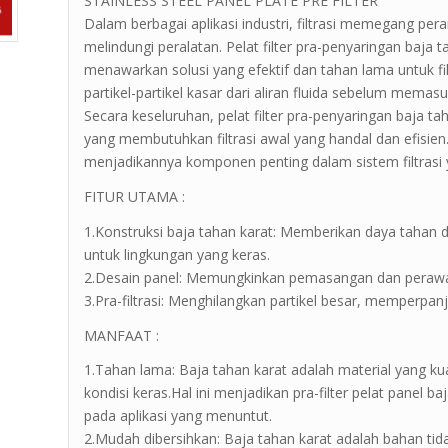
STAINLESS STEEL PANEL PLATE PRE FILTER
Dalam berbagai aplikasi industri, filtrasi memegang per
melindungi peralatan. Pelat filter pra-penyaringan baja tah
menawarkan solusi yang efektif dan tahan lama untuk fil
partikel-partikel kasar dari aliran fluida sebelum memasuk
Secara keseluruhan, pelat filter pra-penyaringan baja t
yang membutuhkan filtrasi awal yang handal dan efisie
menjadikannya komponen penting dalam sistem filtrasi 
FITUR UTAMA :
1.Konstruksi baja tahan karat: Memberikan daya tahan
untuk lingkungan yang keras.
2.Desain panel: Memungkinkan pemasangan dan peraw
3.Pra-filtrasi: Menghilangkan partikel besar, memperpanjan
MANFAAT :
1.Tahan lama: Baja tahan karat adalah material yang k
kondisi keras.Hal ini menjadikan pra-filter pelat panel b
pada aplikasi yang menuntut.
2.Mudah dibersihkan: Baja tahan karat adalah bahan tida