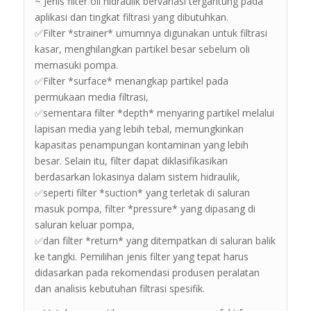
~ Jenis filter oli hidraulik bervariasi tergantung pada
aplikasi dan tingkat filtrasi yang dibutuhkan.
✅Filter *strainer* umumnya digunakan untuk filtrasi
kasar, menghilangkan partikel besar sebelum oli
memasuki pompa.
✅Filter *surface* menangkap partikel pada
permukaan media filtrasi,
✅sementara filter *depth* menyaring partikel melalui
lapisan media yang lebih tebal, memungkinkan
kapasitas penampungan kontaminan yang lebih
besar. Selain itu, filter dapat diklasifikasikan
berdasarkan lokasinya dalam sistem hidraulik,
✅seperti filter *suction* yang terletak di saluran
masuk pompa, filter *pressure* yang dipasang di
saluran keluar pompa,
✅dan filter *return* yang ditempatkan di saluran balik
ke tangki. Pemilihan jenis filter yang tepat harus
didasarkan pada rekomendasi produsen peralatan
dan analisis kebutuhan filtrasi spesifik.