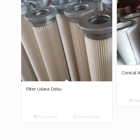
Conical A
Filter Udara Debu
Rea
Read more
Show Details