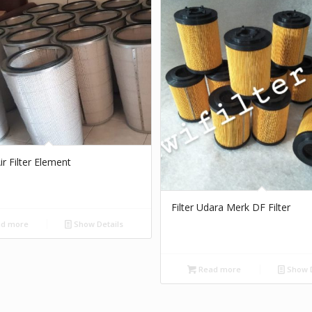
ir Filter Element
Filter Udara Merk DF Filter
d more
Show Details
Read more
Show D