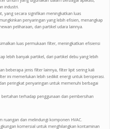
s filter umum yang digunakan dalam berbagai aplikasi,
 industri.
ipat, yang secara signifikan meningkatkan luas
ungkinkan penyaringan yang lebih efisien, menangkap
hewan peliharaan, dan partikel udara lainnya.
malkan luas permukaan filter, meningkatkan efisiensi
p lebih banyak partikel, dari partikel debu yang lebih
erapa jenis filter lainnya, filter lipit sering kali
ter ini memerlukan lebih sedikit energi untuk beroperasi.
uran dan peringkat penyaringan untuk memenuhi berbagai
at bertahan terhadap penggunaan dan pembersihan
lam ruangan dan melindungi komponen HVAC.
lingkungan komersial untuk menghilangkan kontaminan