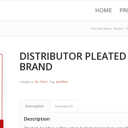
HOME
PR
You are here:
Home
/
DISTRIBUTOR PLEATED A
BRAND
Category:
Air Filter
Tag:
dwifilter
Description
Reviews (0)
Description