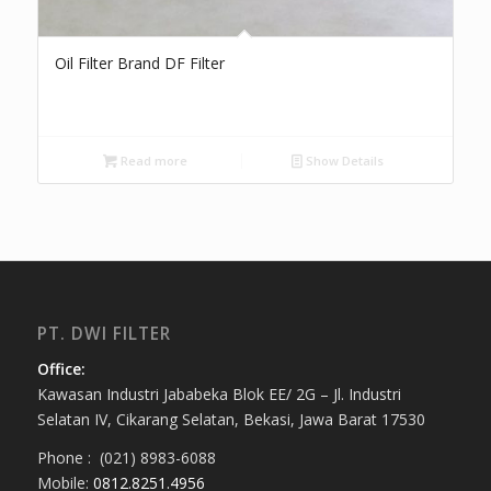
Oil Filter Brand DF Filter
Read more
Show Details
PT. DWI FILTER
Office:
Kawasan Industri Jababeka Blok EE/ 2G – Jl. Industri
Selatan IV, Cikarang Selatan, Bekasi, Jawa Barat 17530
Phone : (021) 8983-6088
Mobile:
0812.8251.4956