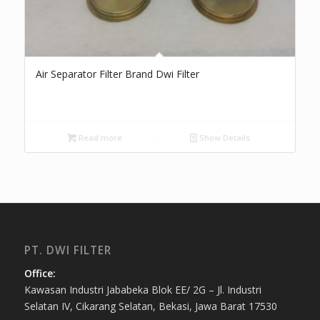
Air Separator Filter Brand Dwi Filter
Read more
Show Details
PT. DWI FILTER
Office:
Kawasan Industri Jababeka Blok EE/ 2G – Jl. Industri
Selatan IV, Cikarang Selatan, Bekasi, Jawa Barat 17530