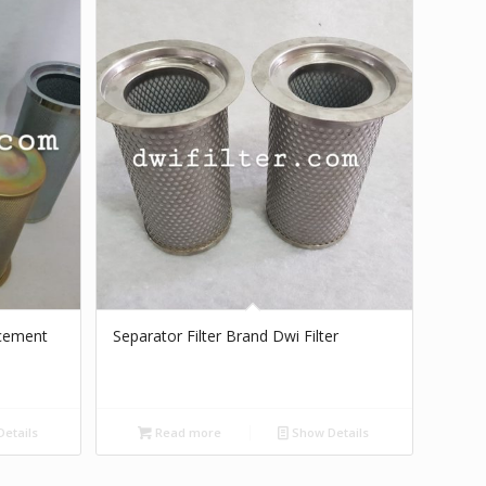
acement
Separator Filter Brand Dwi Filter
etails
Read more
Show Details