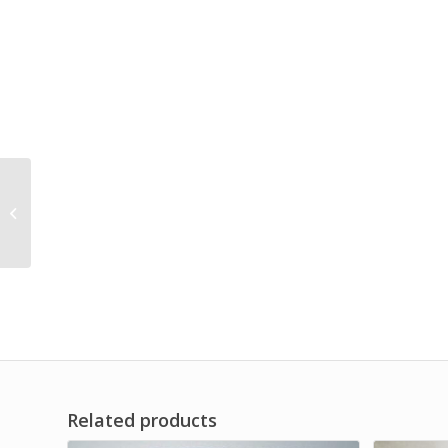
Distributor Replace
Compair Air
Oil Separator Filter Df
version
Related products