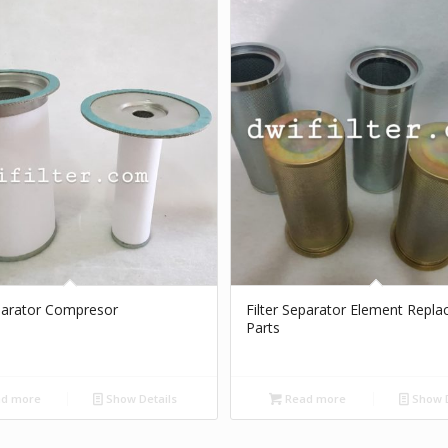
eparator Compresor
Filter Separator Element Repl
Parts
d more
Show Details
Read more
Show D