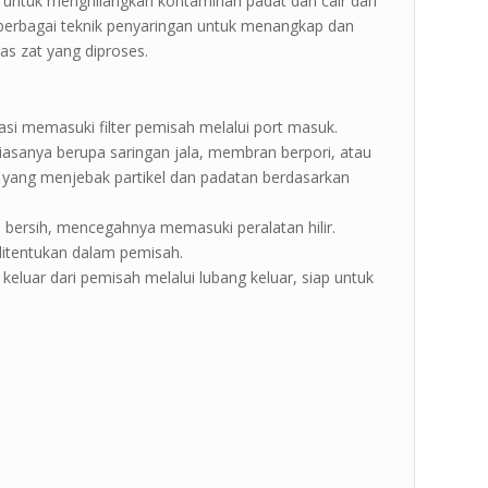
g untuk menghilangkan kontaminan padat dan cair dari
n berbagai teknik penyaringan untuk menangkap dan
s zat yang diproses.
asi memasuki filter pemisah melalui port masuk.
g biasanya berupa saringan jala, membran berpori, atau
ng, yang menjebak partikel dan padatan berdasarkan
 bersih, mencegahnya memasuki peralatan hilir.
ditentukan dalam pemisah.
 keluar dari pemisah melalui lubang keluar, siap untuk