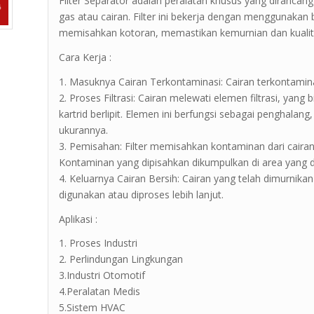
Filter Separator adalah peralatan khusus yang dirancan
gas atau cairan. Filter ini bekerja dengan menggunaka
memisahkan kotoran, memastikan kemurnian dan kualita
Cara Kerja :
1. Masuknya Cairan Terkontaminasi: Cairan terkontamin
2. Proses Filtrasi: Cairan melewati elemen filtrasi, yan
kartrid berlipit. Elemen ini berfungsi sebagai penghala
ukurannya.
3. Pemisahan: Filter memisahkan kontaminan dari cairan
Kontaminan yang dipisahkan dikumpulkan di area yang 
4. Keluarnya Cairan Bersih: Cairan yang telah dimurnikan
digunakan atau diproses lebih lanjut.
Aplikasi :
1. Proses Industri
2. Perlindungan Lingkungan
3.Industri Otomotif
4.Peralatan Medis
5.Sistem HVAC