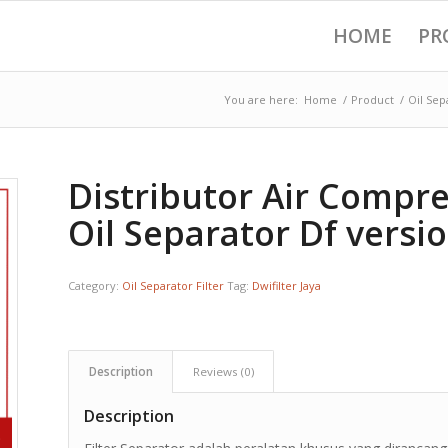
HOME
PR
You are here:
Home
/
Product
/
Oil Sep
Distributor Air Compre
Oil Separator Df versi
Category:
Oil Separator Filter
Tag:
Dwifilter Jaya
Description
Reviews (0)
Description