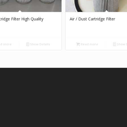
ridge Filter High Quality
Air / Dust Cartridge Filter
d more
Show Details
Read more
Show D