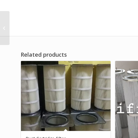
Distributor Anti Static
Dust Cartridge Filter
For Industrial Brand df
serie...
Related products