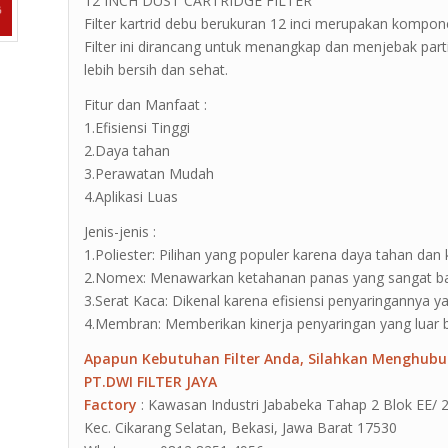
12 INCH DUST CARTRIDGE FILTER
Filter kartrid debu berukuran 12 inci merupakan kompo
Filter ini dirancang untuk menangkap dan menjebak parti
lebih bersih dan sehat.
Fitur dan Manfaat :
1.Efisiensi Tinggi
2.Daya tahan
3.Perawatan Mudah
4.Aplikasi Luas
Jenis-jenis :
1.Poliester: Pilihan yang populer karena daya tahan da
2.Nomex: Menawarkan ketahanan panas yang sangat bai
3.Serat Kaca: Dikenal karena efisiensi penyaringannya y
4.Membran: Memberikan kinerja penyaringan yang luar b
Apapun Kebutuhan Filter Anda, Silahkan Menghubu
PT.DWI FILTER JAYA
Factory
: Kawasan Industri Jababeka Tahap 2 Blok EE/ 2G J
Kec. Cikarang Selatan, Bekasi, Jawa Barat 17530