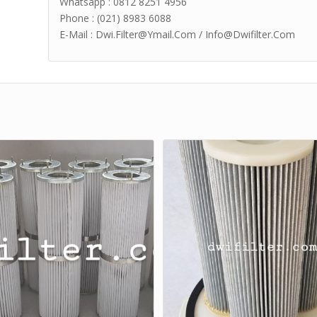
Whatsapp : 0812 8251 4956
Phone : (021) 8983 6088
E-Mail : Dwi.Filter@Ymail.Com / Info@Dwifilter.Com