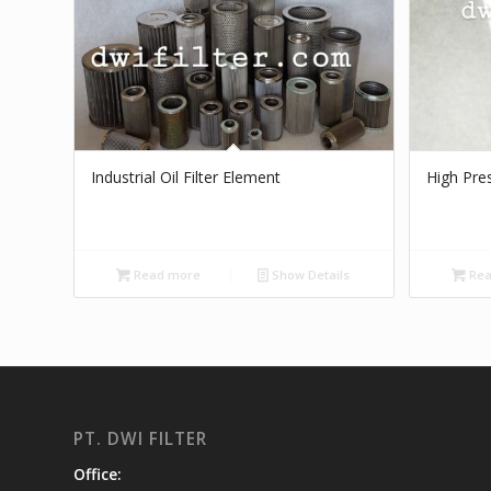
Industrial Oil Filter Element
High Pres
Read more
Show Details
Rea
PT. DWI FILTER
Office: