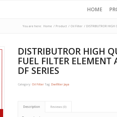
HOME
PR
You are here:
Home
/
Product
/
Oil Filter
/
DISTRIBUTROR HIGH QU
DISTRIBUTROR HIGH Q
FUEL FILTER ELEMENT A
DF SERIES
Category:
Oil Filter
Tag:
Dwifilter Jaya
Description
Reviews (0)