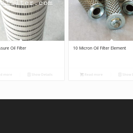
sure Oil Filter
10 Micron Oil Filter Element
d more
Show Details
Read more
Show D