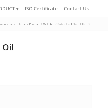
ODUCT ▾
ISO Certificate
Contact Us
ou are here:
Home
/
Product
/
Oil Filter
/
Dutch Twill Cloth Filter Oil
 Oil