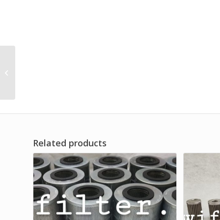
Replace of Oil Pump
Hydraulic Filter
Element Brand Dwi
Filter
Related products