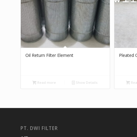
Oil Return Filter Element
Pleated O
Read more
Show Details
Rea
PT. DWI FILTER