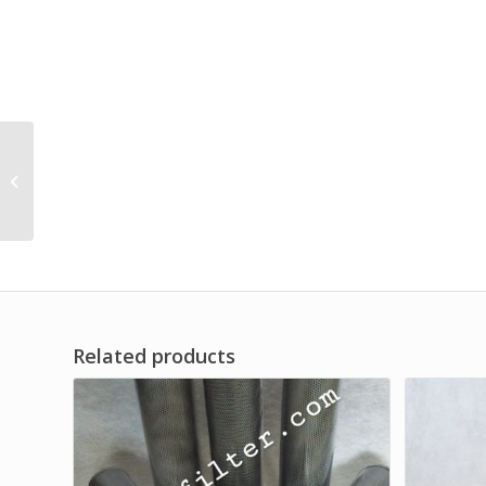
Hydraulic Suction Filter
for Pump Heavy Truck
Brand Dwi Filter
Related products