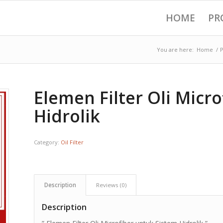
HOME
PR
You are here:
Home
/
Elemen Filter Oli Micr
Hidrolik
Category:
Oil Filter
Description
Reviews (0)
Description