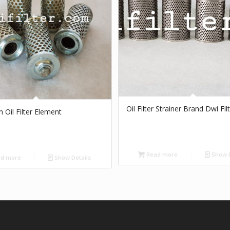
Oil Filter Strainer Brand Dwi Fil
 Oil Filter Element
Read more
Show D
d more
Show Details