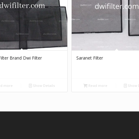
ilter Brand Dwi Filter
Saranet Filter
d more
Show Details
Read more
Show D