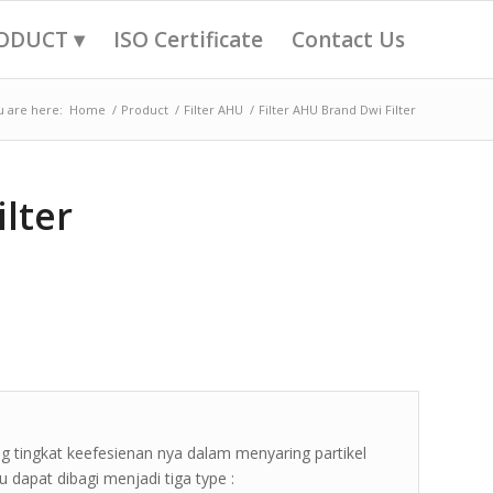
ODUCT ▾
ISO Certificate
Contact Us
u are here:
Home
/
Product
/
Filter AHU
/
Filter AHU Brand Dwi Filter
ilter
ung tingkat keefesienan nya dalam menyaring partikel
u dapat dibagi menjadi tiga type :