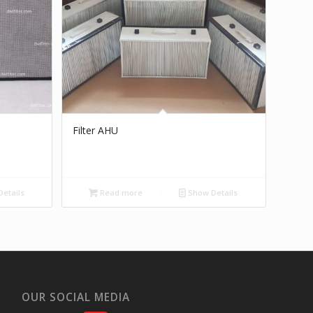
Filter AHU
etails
Read more
Show Details
OUR SOCIAL MEDIA