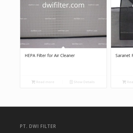
HEPA Filter for Air Cleaner
Saranet F
Read more
Show Details
Rea
PT. DWI FILTER