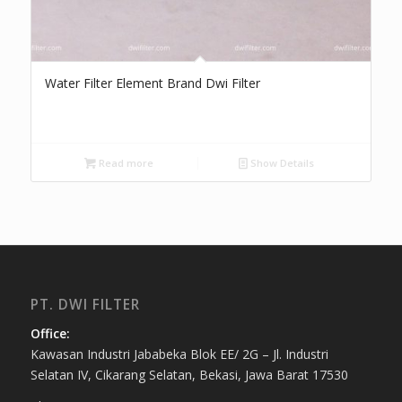
Water Filter Element Brand Dwi Filter
Read more
Show Details
PT. DWI FILTER
Office:
Kawasan Industri Jababeka Blok EE/ 2G – Jl. Industri
Selatan IV, Cikarang Selatan, Bekasi, Jawa Barat 17530