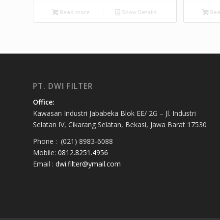
Read more
Show Details
Rea
PT. DWI FILTER
Office:
Kawasan Industri Jababeka Blok EE/ 2G – Jl. Industri
Selatan IV, Cikarang Selatan, Bekasi, Jawa Barat 17530
Phone : (021) 8983-6088
Mobile:
0812.8251.4956
Email :
dwi.filter@ymail.com