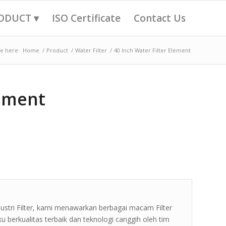
ODUCT ▾
ISO Certificate
Contact Us
e here:
Home
/
Product
/
Water Filter
/
40 Inch Water Filter Element
lement
tri Filter, kami menawarkan berbagai macam Filter
berkualitas terbaik dan teknologi canggih oleh tim