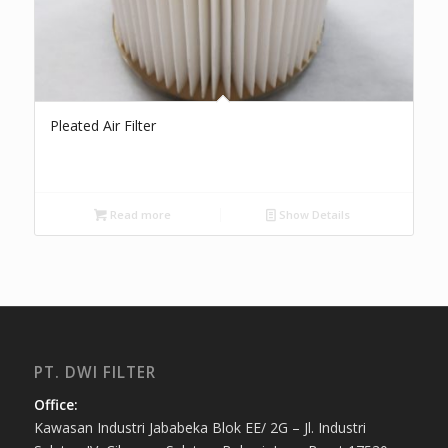
Pleated Air Filter
Read more
Show Details
PT. DWI FILTER
Office:
Kawasan Industri Jababeka Blok EE/ 2G – Jl. Industri