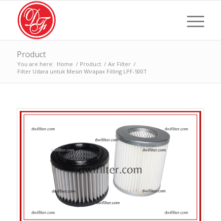
Product
You are here:
Home
/
Product
/
Air Filter
/
Filter Udara untuk Mesin Wirapax Filling LPF-500T