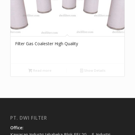
Filter Gas Coalester High Quality
Read more
Show Details
PT. DWI FILTER
Office:
Kawasan Industri Jababeka Blok EE/ 2G – Jl. Industri