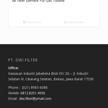
Air Filter Element For Gas Turbine
Read more
Show Details
PT. DWI FILTER
Office:
Kawasan Industri Jababeka Blok EE/ 2G – Jl. Industri
Selatan IV, Cikarang Selatan, Bekasi, Jawa Barat 17530
Phone : (021) 8983-6088
Mobile:
0812.8251.4956
Email :
dwi.filter@ymail.com