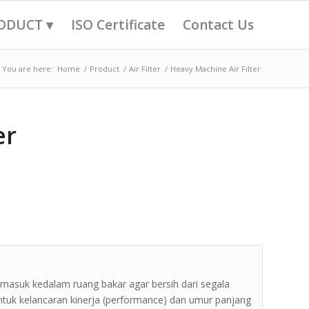
ODUCT ▾
ISO Certificate
Contact Us
You are here:
Home
/
Product
/
Air Filter
/
Heavy Machine Air Filter
er
 masuk kedalam ruang bakar agar bersih dari segala
ntuk kelancaran kinerja (performance) dan umur panjang