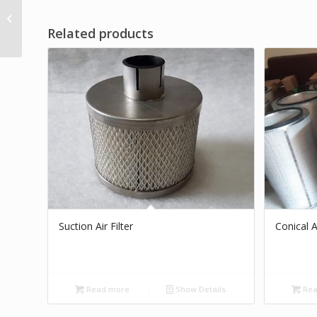
Filter Udara
Pengumpul Debu
Related products
Suction Air Filter
Conical A
Read more
Show Details
Rea