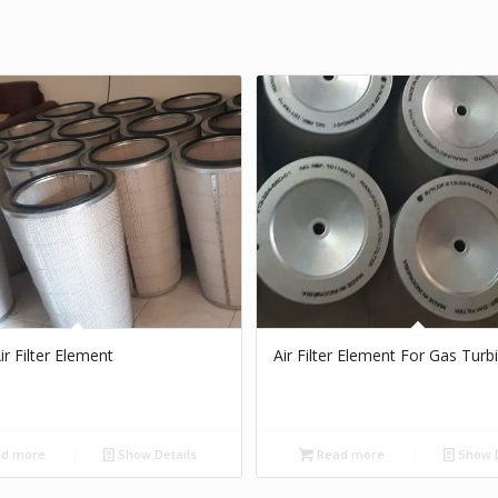
ir Filter Element
Air Filter Element For Gas Turb
d more
Show Details
Read more
Show D