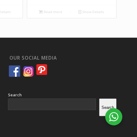
etails
Read more
Show Details
OUR SOCIAL MEDIA
Search
Search