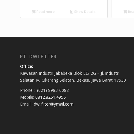
Read more
Show Details
Rea
PT. DWI FILTER
Office:
Kawasan Industri Jababeka Blok EE/ 2G – Jl. Industri
Selatan IV, Cikarang Selatan, Bekasi, Jawa Barat 17530
Phone : (021) 8983-6088
Mobile:
0812.8251.4956
Email :
dwi.filter@ymail.com