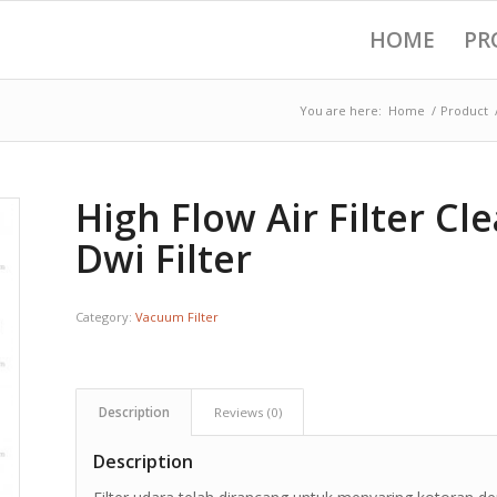
HOME
PR
You are here:
Home
/
Product
High Flow Air Filter C
Dwi Filter
Category:
Vacuum Filter
Description
Reviews (0)
Description