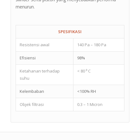
menurun.
SPESIFIKASI
Resistensi awal
140 Pa – 180 Pa
Efisiensi
98%
Ketahanan terhadap
< 80 ⁰ C
suhu
Kelembaban
<100% RH
Objek filtrasi
0.3 – 1 Micron