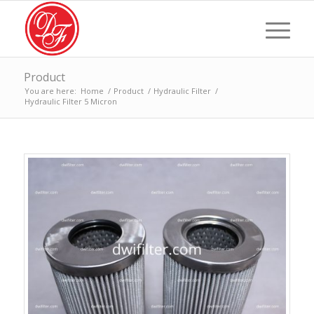
Product
You are here:
Home
/
Product
/
Hydraulic Filter
/
Hydraulic Filter 5 Micron