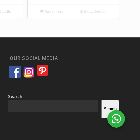
etails
Read more
Show Details
OUR SOCIAL MEDIA
Search
Search