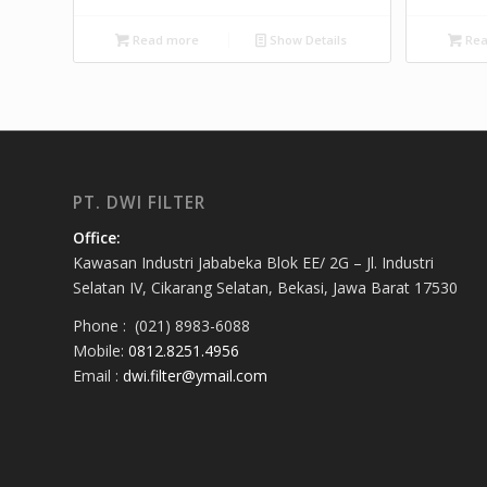
Read more
Show Details
Rea
PT. DWI FILTER
Office:
Kawasan Industri Jababeka Blok EE/ 2G – Jl. Industri
Selatan IV, Cikarang Selatan, Bekasi, Jawa Barat 17530
Phone : (021) 8983-6088
Mobile:
0812.8251.4956
Email :
dwi.filter@ymail.com