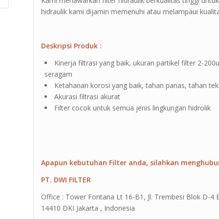
Kami menawarkan filter hidraulik berkualitas tinggi untuk l
hidraulik kami dijamin memenuhi atau melampaui kualita
Deskripsi Produk :
Kinerja filtrasi yang baik, ukuran partikel filter 2
seragam
Ketahanan korosi yang baik, tahan panas, tahan te
Akurasi filtrasi akurat
Filter cocok untuk semua jenis lingkungan hidrolik
Apapun kebutuhan Filter anda, silahkan menghubu
PT. DWI FILTER
Office : Tower Fontana Lt 16-B1, Jl. Trembesi Blok D-4
14410 DKI Jakarta , Indonesia