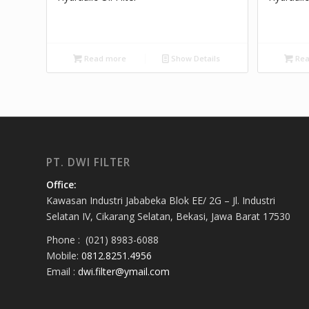
Read more
Show Details
Rea
PT. DWI FILTER
Office:
Kawasan Industri Jababeka Blok EE/ 2G – Jl. Industri
Selatan IV, Cikarang Selatan, Bekasi, Jawa Barat 17530
Phone : (021) 8983-6088
Mobile:
0812.8251.4956
Email :
dwi.filter@ymail.com