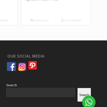
etails
Read more
Show Details
OUR SOCIAL MEDIA
Search
Search