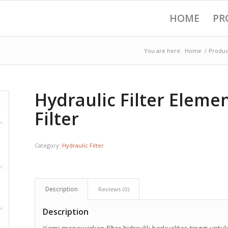
HOME
PR
You are here:
Home
/
Produc
Hydraulic Filter Elem
Filter
Category:
Hydraulic Filter
Description
Reviews (0)
Description