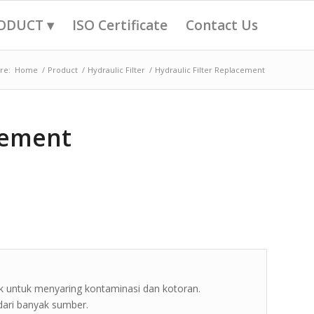
ODUCT ▾
ISO Certificate
Contact Us
re:
Home
/
Product
/
Hydraulic Filter
/
Hydraulic Filter Replacement
cement
ulik untuk menyaring kontaminasi dan kotoran.
dari banyak sumber.