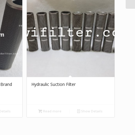
t Brand
Hydraulic Suction Filter
etails
Read more
Show Details