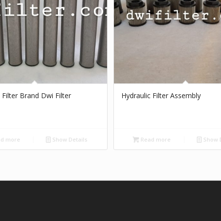
 Filter Brand Dwi Filter
Hydraulic Filter Assembly
d more
Show Details
Read more
Show D