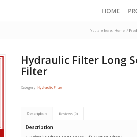
HOME
PR
You are here:
Home
/
Prod
Hydraulic Filter Long S
Filter
Category:
Hydraulic Filter
Description
Reviews (0)
Description