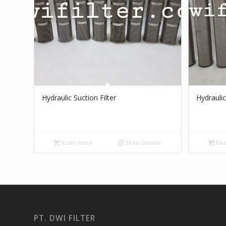
Hydraulic Suction Filter
Hydraulic
Read more
Show Details
Rea
PT. DWI FILTER