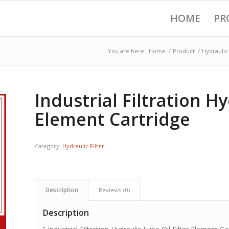
HOME
PR
You are here:
Home
/
Product
/
Hydraulic 
Industrial Filtration Hy
Element Cartridge
Category:
Hydraulic Filter
Description
Reviews (0)
Description