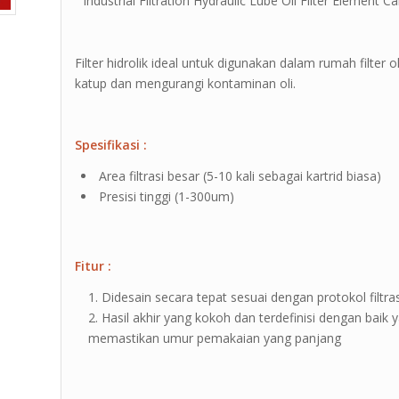
” Industrial Filtration Hydraulic Lube Oil Filter Element Ca
Filter hidrolik ideal untuk digunakan dalam rumah filter 
katup dan mengurangi kontaminan oli.
Spesifikasi :
Area filtrasi besar (5-10 kali sebagai kartrid biasa)
Presisi tinggi (1-300um)
Fitur :
Didesain secara tepat sesuai dengan protokol filtras
Hasil akhir yang kokoh dan terdefinisi dengan baik
memastikan umur pemakaian yang panjang