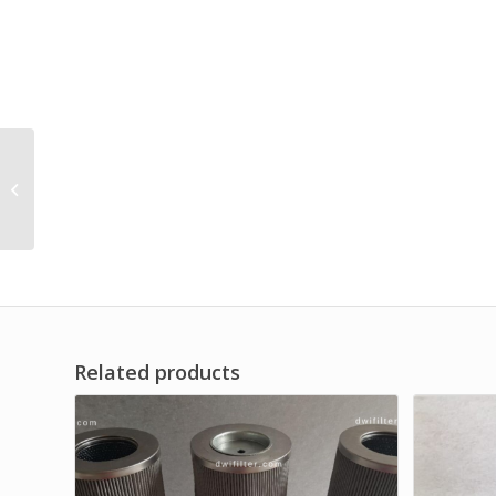
Hydraulic System
Spare Parts Oil Filter
Element Brand Dwi
Filter
Related products