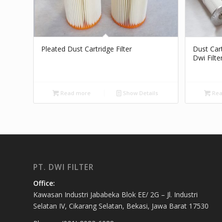
Pleated Dust Cartridge Filter
Dust Cart
Dwi Filte
Read more
Show Details
Rea
PT. DWI FILTER
Office:
Kawasan Industri Jababeka Blok EE/ 2G – Jl. Industri
Selatan IV, Cikarang Selatan, Bekasi, Jawa Barat 17530