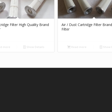
ridge Filter High Quality Brand
Air / Dust Cartridge Filter Bran
r
Filter
d more
Show Details
Read more
Show D