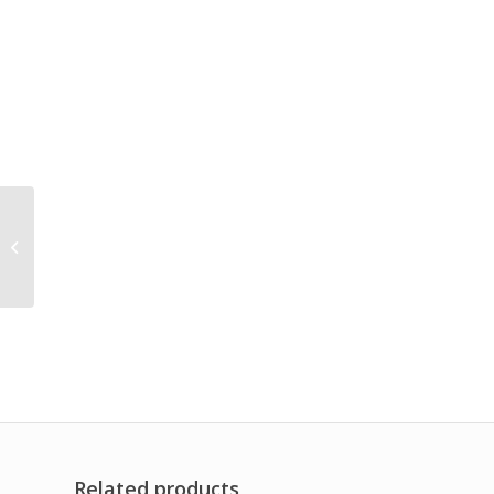
Filter Udara untuk
Mesin Parallel Twin
Screw Extruder TSSK-
65
Related products