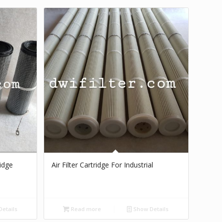
ridge
Air Filter Cartridge For Industrial
etails
Read more
Show Details