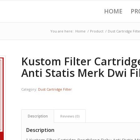
HOME
PR
You are here:
Home
/
Product
/
Dust Cartridge Filte
Kustom Filter Cartrid
Anti Statis Merk Dwi Fi
Category:
Dust Cartridge Filter
Description
Reviews (0)
Description