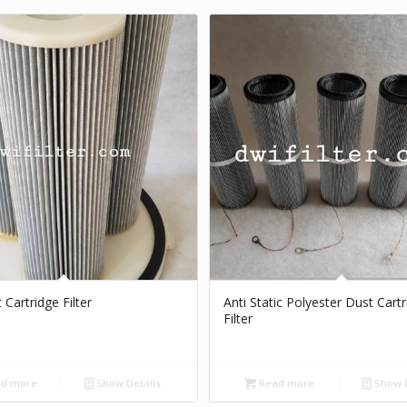
 Cartridge Filter
Anti Static Polyester Dust Cart
Filter
d more
Show Details
Read more
Show D