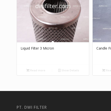
Liquid Filter 3 Micron
Candle Fi
Read more
Show Details
Rea
PT. DWI FILTER