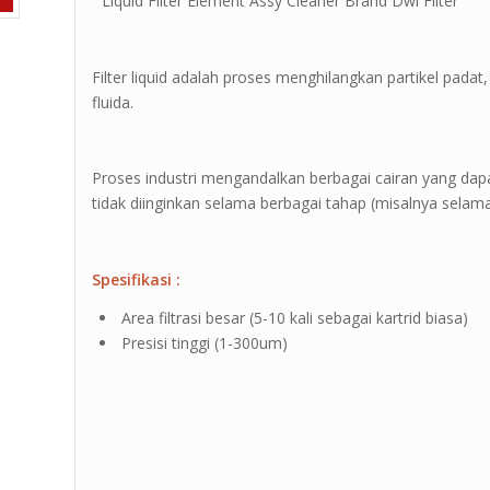
” Liquid Filter Element Assy Cleaner Brand Dwi Filter ”
Filter liquid adalah proses menghilangkan partikel pada
fluida.
Proses industri mengandalkan berbagai cairan yang da
tidak diinginkan selama berbagai tahap (misalnya selam
Spesifikasi :
Area filtrasi besar (5-10 kali sebagai kartrid biasa)
Presisi tinggi (1-300um)