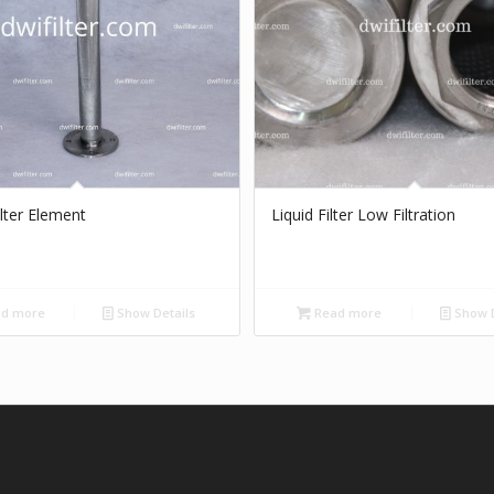
lter Element
Liquid Filter Low Filtration
d more
Show Details
Read more
Show D