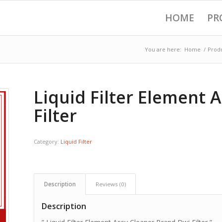
HOME
PR
You are here:
Home
/
Prod
Liquid Filter Element 
Filter
Category:
Liquid Filter
Description
Reviews (0)
Description