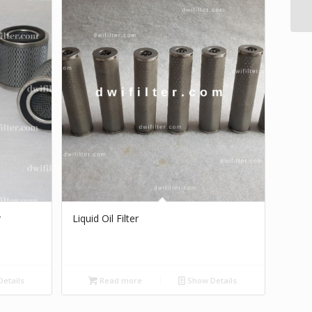
r
Liquid Oil Filter
etails
Read more
Show Details