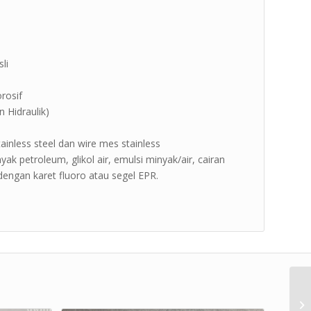
li
orosif
n Hidraulik)
stainless steel dan wire mes stainless
k petroleum, glikol air, emulsi minyak/air, cairan
 dengan karet fluoro atau segel EPR.