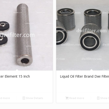
lter Element 15 Inch
Liquid Oil Filter Brand Dwi Filte
d more
Show Details
Read more
Show D