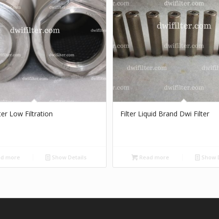
lter Low Filtration
Filter Liquid Brand Dwi Filter
d more
Show Details
Read more
Show D