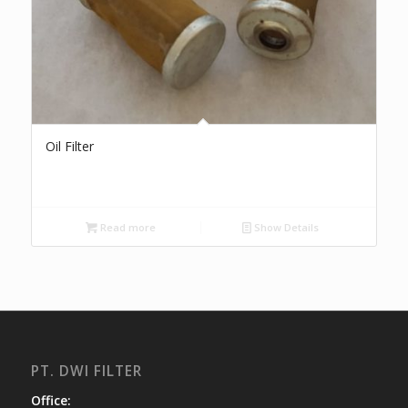
Oil Filter
Read more
Show Details
PT. DWI FILTER
Office: