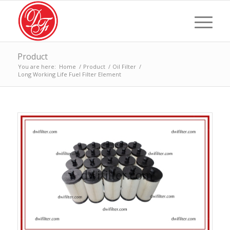
Product
You are here:
Home
/
Product
/
Oil Filter
/
Long Working Life Fuel Filter Element