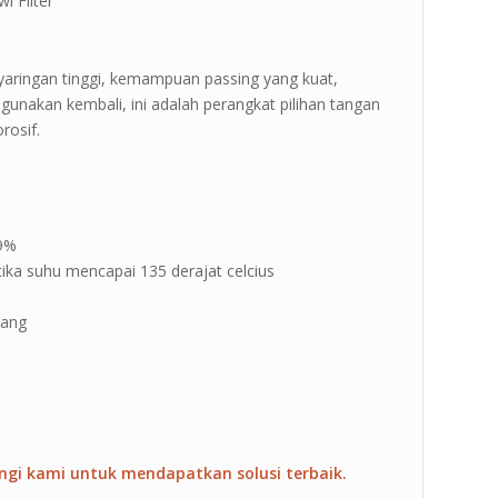
 Filter ”
enyaringan tinggi, kemampuan passing yang kuat,
digunakan kembali, ini adalah perangkat pilihan tangan
rosif.
99%
tika suhu mencapai 135 derajat celcius
jang
ngi kami untuk mendapatkan solusi terbaik.