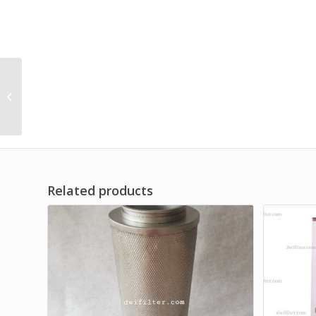
Filter Kit Oil
Compressed Filter
Element Brand Dwi
Filter
Related products