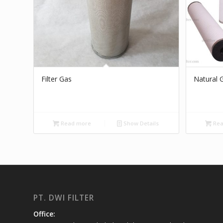
Filter Gas
Natural G
Read more
Show Details
Rea
PT. DWI FILTER
Office: