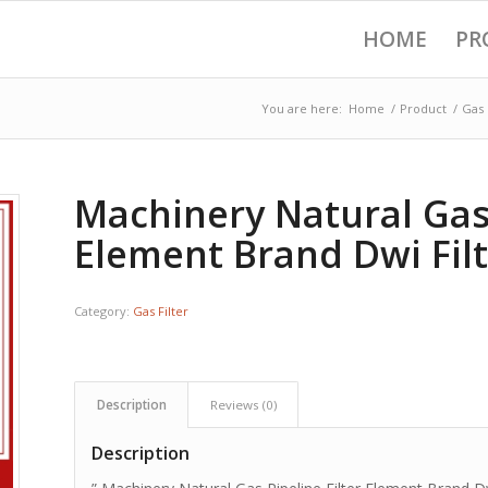
HOME
PR
You are here:
Home
/
Product
/
Gas 
Machinery Natural Gas 
Element Brand Dwi Fil
Category:
Gas Filter
Description
Reviews (0)
Description