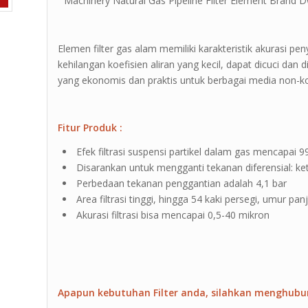
” Machinery Natural Gas Pipeline Filter Element Brand Dwi
Elemen filter gas alam memiliki karakteristik akurasi p
kehilangan koefisien aliran yang kecil, dapat dicuci dan 
yang ekonomis dan praktis untuk berbagai media non-ko
Fitur Produk :
Efek filtrasi suspensi partikel dalam gas mencapai 
Disarankan untuk mengganti tekanan diferensial: ke
Perbedaan tekanan penggantian adalah 4,1 bar
Area filtrasi tinggi, hingga 54 kaki persegi, umur pan
Akurasi filtrasi bisa mencapai 0,5-40 mikron
Apapun kebutuhan Filter anda, silahkan menghubu