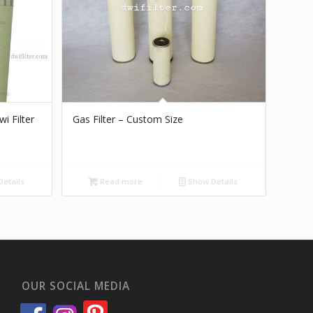
i Filter
Gas Filter – Custom Size
etails
Read more
Show Details
OUR SOCIAL MEDIA