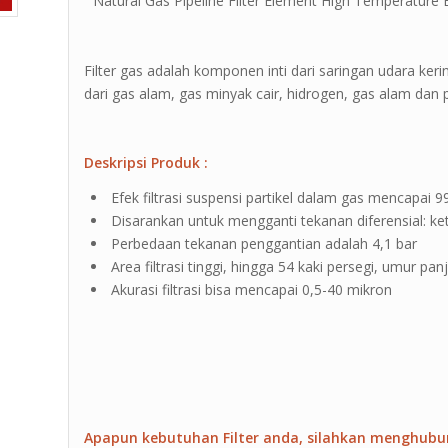
” Natural Gas Pipeline Filter Element High Temperature B
Filter gas adalah komponen inti dari saringan udara ker
dari gas alam, gas minyak cair, hidrogen, gas alam dan pa
Deskripsi Produk :
Efek filtrasi suspensi partikel dalam gas mencapai 
Disarankan untuk mengganti tekanan diferensial: ke
Perbedaan tekanan penggantian adalah 4,1 bar
Area filtrasi tinggi, hingga 54 kaki persegi, umur pan
Akurasi filtrasi bisa mencapai 0,5-40 mikron
Apapun kebutuhan Filter anda, silahkan menghubu