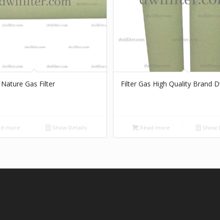
Nature Gas Filter
Filter Gas High Quality Brand Dw
d more
Show Details
Read more
Show D