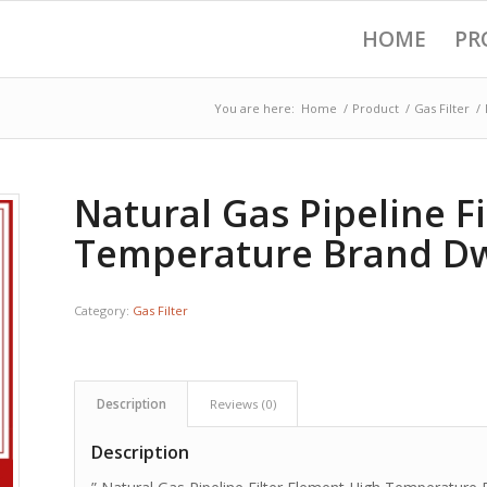
HOME
PR
You are here:
Home
/
Product
/
Gas Filter
/
Natural Gas Pipeline F
Temperature Brand Dwi
Category:
Gas Filter
Description
Reviews (0)
Description