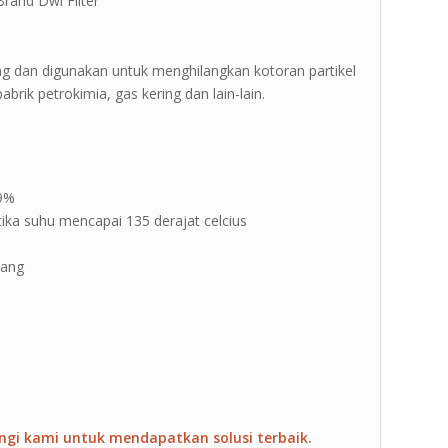
rand Dwi Filter ”
ing dan digunakan untuk menghilangkan kotoran partikel
brik petrokimia, gas kering dan lain-lain.
99%
tika suhu mencapai 135 derajat celcius
jang
ngi kami untuk mendapatkan solusi terbaik.