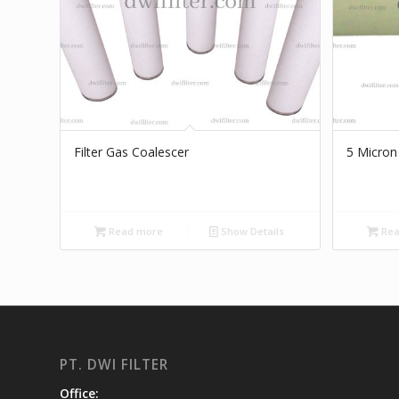
Filter Gas Coalescer
5 Micron 
Read more
Show Details
Rea
PT. DWI FILTER
Office: