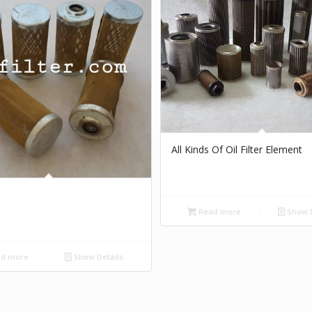
All Kinds Of Oil Filter Element
Read more
Show D
d more
Show Details