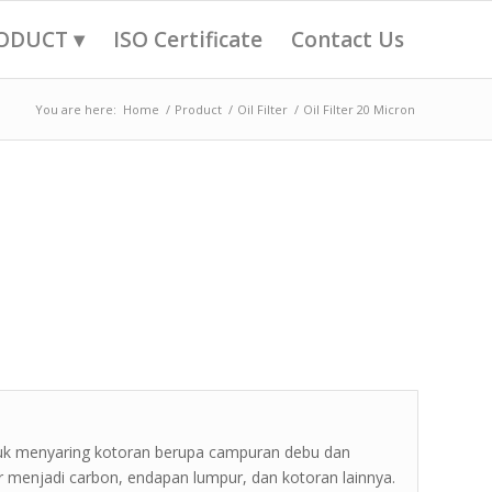
ODUCT ▾
ISO Certificate
Contact Us
You are here:
Home
/
Product
/
Oil Filter
/
Oil Filter 20 Micron
ntuk menyaring kotoran berupa campuran debu dan
 menjadi carbon, endapan lumpur, dan kotoran lainnya.