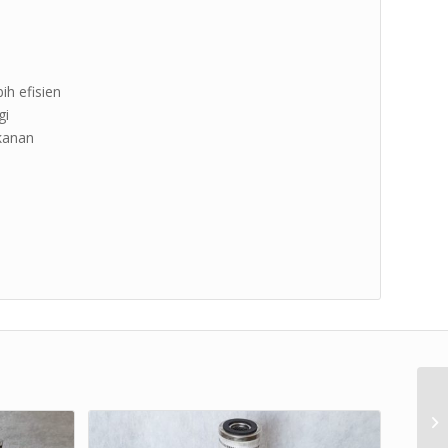
ih efisien
gi
ekanan