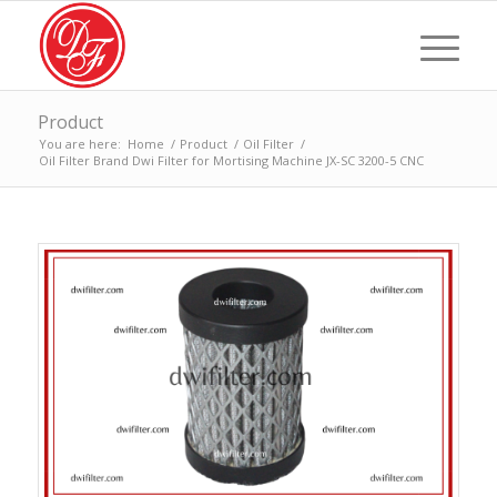
Product
You are here:
Home
/
Product
/
Oil Filter
/
Oil Filter Brand Dwi Filter for Mortising Machine JX-SC 3200-5 CNC