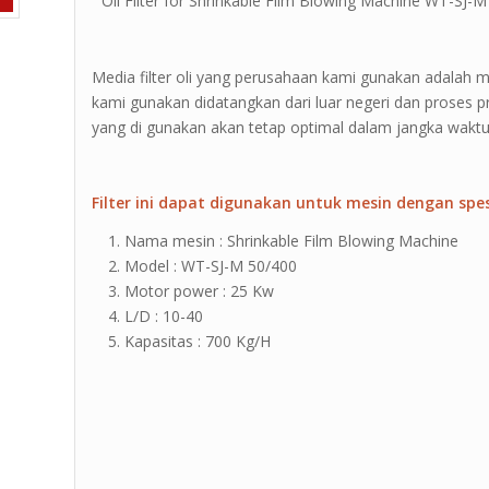
” Oil Filter for Shrinkable Film Blowing Machine WT-SJ-M
Media filter oli yang perusahaan kami gunakan adalah me
kami gunakan didatangkan dari luar negeri dan proses p
yang di gunakan akan tetap optimal dalam jangka waktu
Filter ini dapat digunakan untuk mesin dengan spesi
Nama mesin : Shrinkable Film Blowing Machine
Model : WT-SJ-M 50/400
Motor power : 25 Kw
L/D : 10-40
Kapasitas : 700 Kg/H