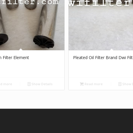
n Filter Element
Pleated Oil Filter Brand Dwi Filt
d more
Show Details
Read more
Show D