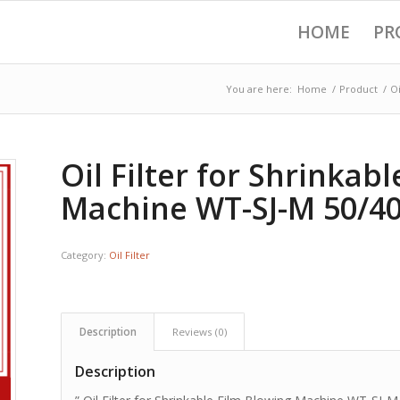
HOME
PR
You are here:
Home
/
Product
/
Oi
Oil Filter for Shrinkab
Machine WT-SJ-M 50/4
Category:
Oil Filter
Description
Reviews (0)
Description