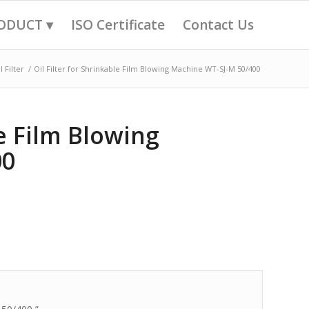
ODUCT ▾
ISO Certificate
Contact Us
l Filter
/
Oil Filter for Shrinkable Film Blowing Machine WT-SJ-M 50/400
le Film Blowing
00