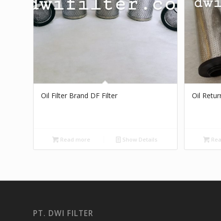
Oil Filter Brand DF Filter
Oil Retur
Read more
Show Details
Rea
PT. DWI FILTER