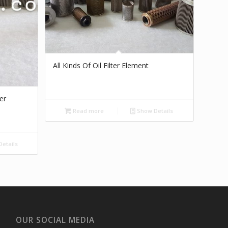
All Kinds Of Oil Filter Element
er
Read more
Show Details
etails
OUR SOCIAL MEDIA