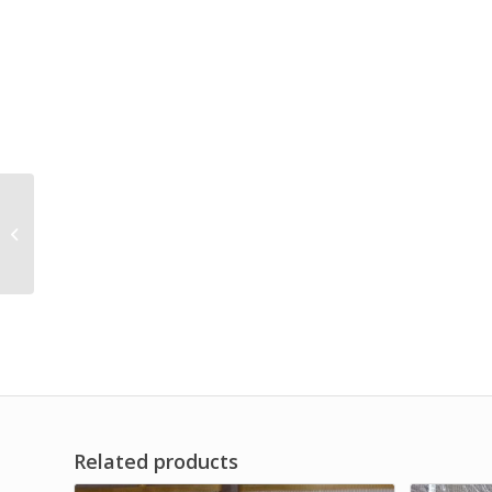
AHU System G4
Pleated Panel Filter
Brand Dwi Filter
Related products