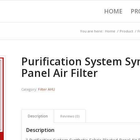
HOME
PR
You are here:
Home
/
Product
/
F
Purification System Sy
Panel Air Filter
Category:
Filter AHU
Description
Reviews (0)
Description