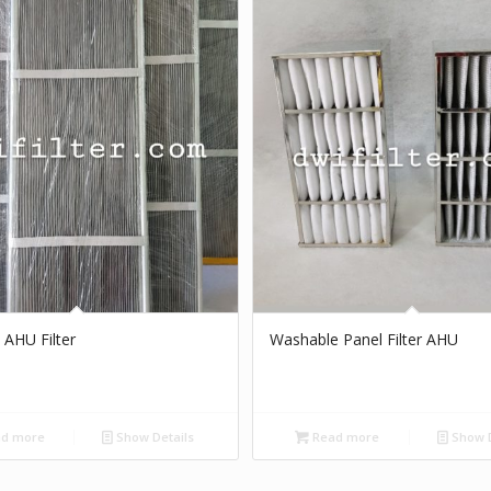
l AHU Filter
Washable Panel Filter AHU
d more
Show Details
Read more
Show D