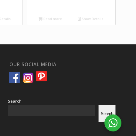
etails
Read more
Show Details
OUR SOCIAL MEDIA
Search
Search