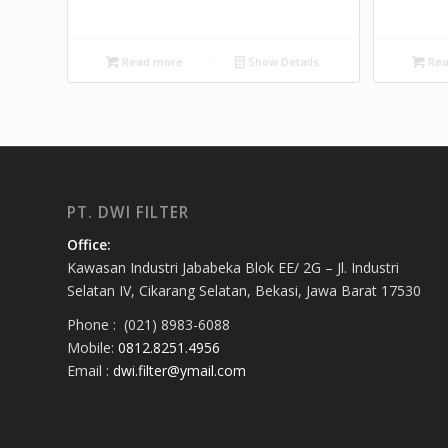
Read more
Show Details
Rea
PT. DWI FILTER
Office:
Kawasan Industri Jababeka Blok EE/ 2G – Jl. Industri
Selatan IV, Cikarang Selatan, Bekasi, Jawa Barat 17530
Phone : (021) 8983-6088
Mobile:
0812.8251.4956
Email :
dwi.filter@ymail.com