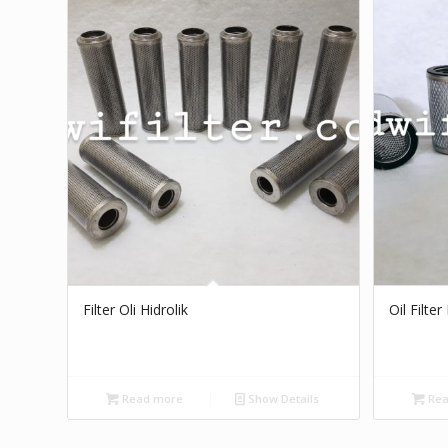
Filter Oli Hidrolik
Oil Filte
Read more
Show Details
Rea