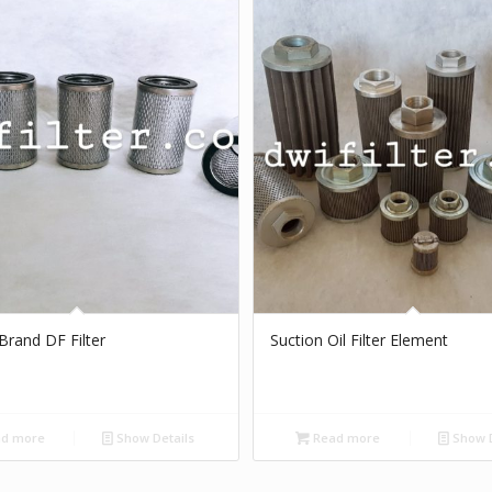
r Brand DF Filter
Suction Oil Filter Element
d more
Show Details
Read more
Show D