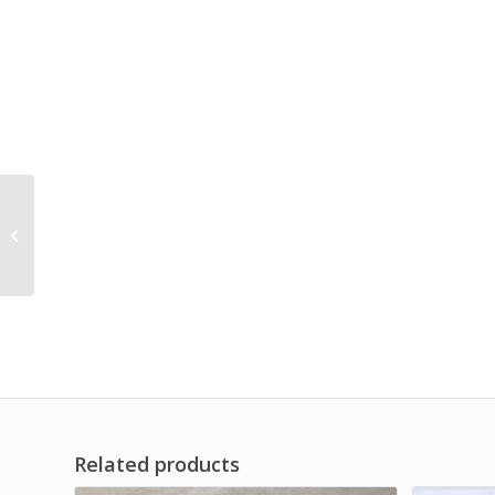
Gas Filter Element
Industrial General
Accessories Brand Dwi
Filter
Related products