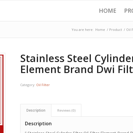
HOME
PR
You are here:
Home
/
Product
/
Oil F
Stainless Steel Cylinder 
Element Brand Dwi Fil
Category:
Oil Filter
Description
Reviews (0)
Description