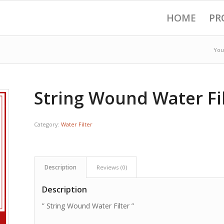
HOME
PR
You
String Wound Water Fi
Category:
Water Filter
Description
Reviews (0)
Description
” String Wound Water Filter ”