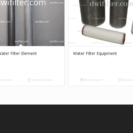
ater Filter Element
Water Filter Equipment
d more
Show Details
Read more
Show D