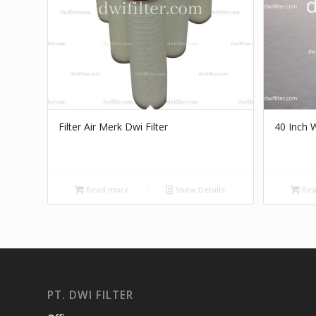
Filter Air Merk Dwi Filter
40 Inch W
Read more
Show Details
Rea
PT. DWI FILTER