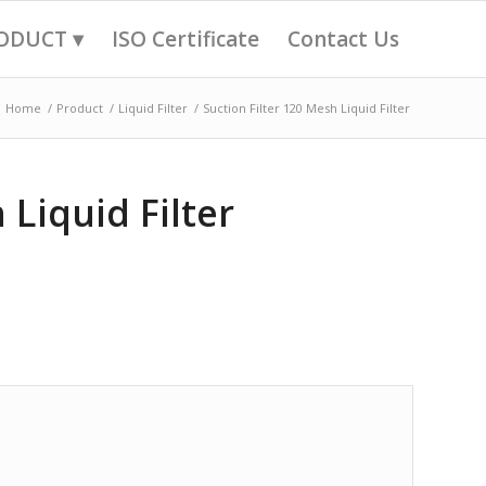
ODUCT ▾
ISO Certificate
Contact Us
Home
/
Product
/
Liquid Filter
/
Suction Filter 120 Mesh Liquid Filter
 Liquid Filter