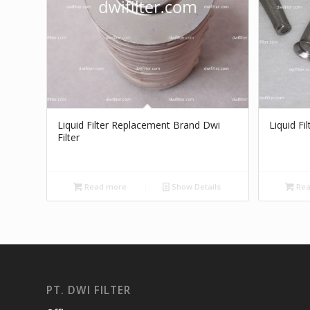
Liquid Filter Replacement Brand Dwi
Liquid Fi
Filter
Read more
Show Details
Rea
PT. DWI FILTER