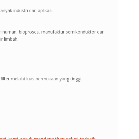
anyak industri dan aplikasi.
n minuman, bioproses, manufaktur semikonduktor dan
r limbah.
filter melalui luas permukaan yang tinggi
ngi kami untuk mendapatkan solusi terbaik.