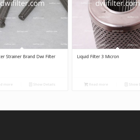
lter Strainer Brand Dwi Filter
Liquid Filter 3 Micron
d more
Show Details
Read more
Show D