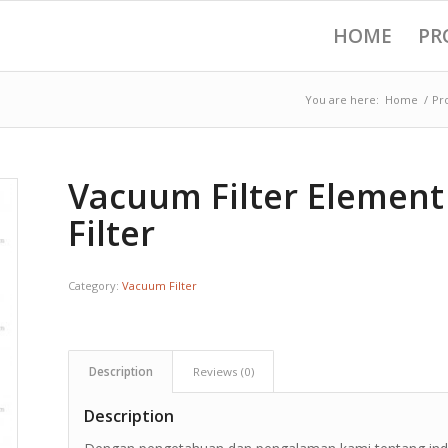
HOME
PR
You are here:
Home
/
Pr
Vacuum Filter Element
Filter
Category:
Vacuum Filter
Description
Reviews (0)
Description