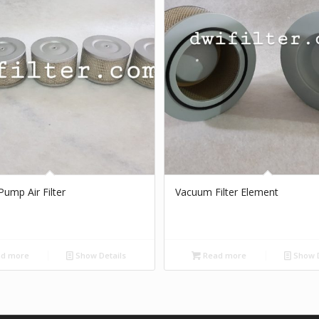
ump Air Filter
Vacuum Filter Element
d more
Show Details
Read more
Show D