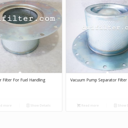
 Filter For Fuel Handling
Vacuum Pump Separator Filter
d more
Show Details
Read more
Show D