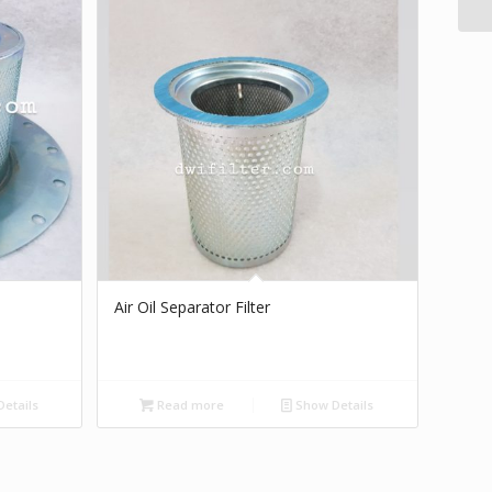
Air Oil Separator Filter
etails
Read more
Show Details