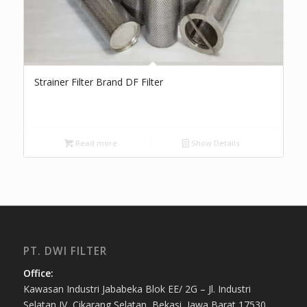
Strainer Filter Brand DF Filter
Read more
Show Details
PT. DWI FILTER
Office:
Kawasan Industri Jababeka Blok EE/ 2G – Jl. Industri
Selatan IV, Cikarang Selatan, Bekasi, Jawa Barat 17530