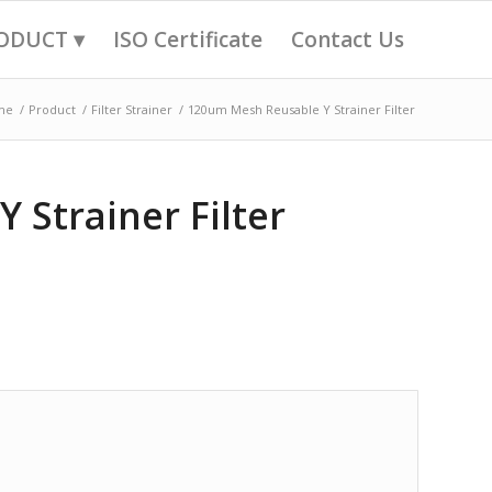
ODUCT ▾
ISO Certificate
Contact Us
me
/
Product
/
Filter Strainer
/
120um Mesh Reusable Y Strainer Filter
 Strainer Filter