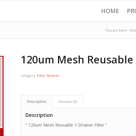
HOME
PR
You are here:
Ho
120um Mesh Reusable Y
Category:
Filter Strainer
Description
Reviews (0)
Description
” 120um Mesh Reusable Y Strainer Filter ”