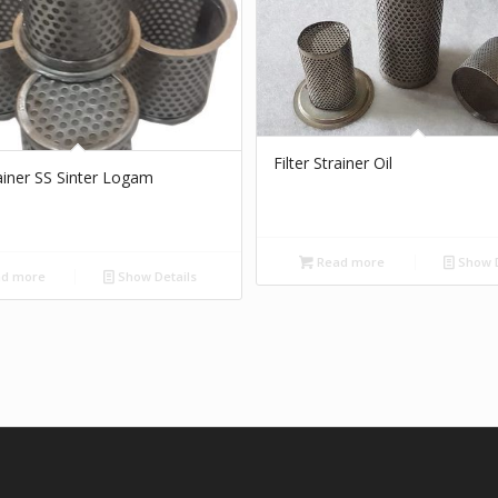
Filter Strainer Oil
rainer SS Sinter Logam
Read more
Show D
d more
Show Details