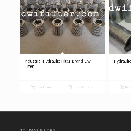
Industrial Hydraulic Filter Brand Dwi
Hydraulic
Filter
Read more
Show Details
Rea
PT. DWI FILTER