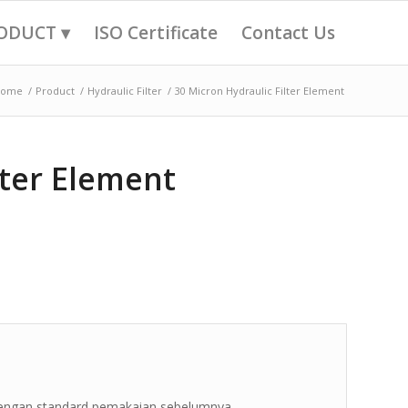
ODUCT ▾
ISO Certificate
Contact Us
Home
/
Product
/
Hydraulic Filter
/
30 Micron Hydraulic Filter Element
lter Element
 dengan standard pemakaian sebelumnya