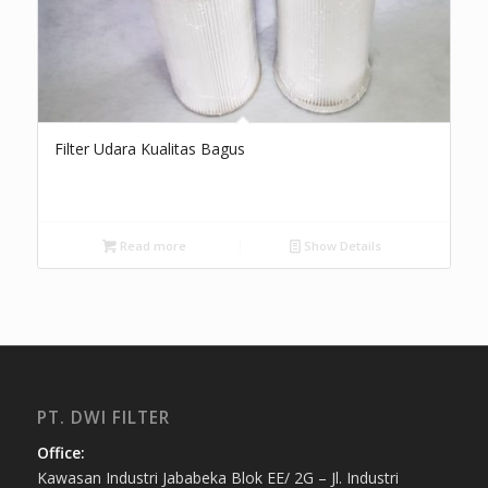
Filter Udara Kualitas Bagus
Read more
Show Details
PT. DWI FILTER
Office:
Kawasan Industri Jababeka Blok EE/ 2G – Jl. Industri