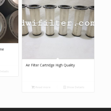
ine
Air Filter Cartridge High Quality
etails
Read more
Show Details