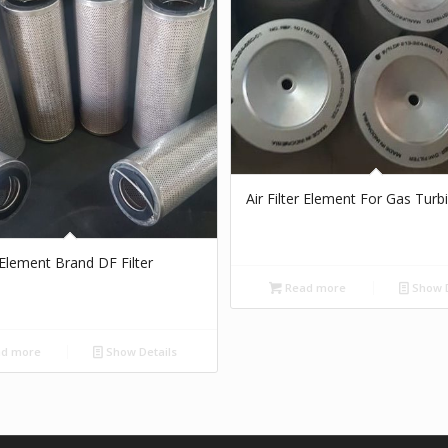
Air Filter Element For Gas Turb
r Element Brand DF Filter
Read more
Show D
d more
Show Details