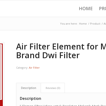
HOME
PR
You are here:
Home
/
Product
/
Ai
Air Filter Element for
Brand Dwi Filter
Category:
Air Filter
Description
Reviews (0)
Description