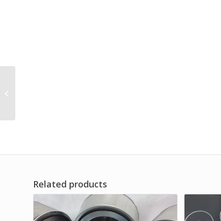
Industrial Replaceable
Dust Removal Air Filter
Related products