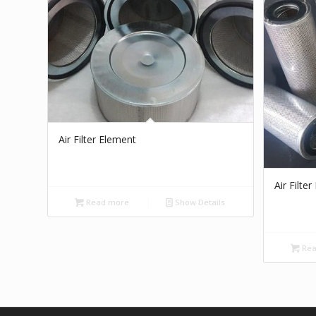
Air Filter Element
Air Filte
Read more
Show Details
Rea